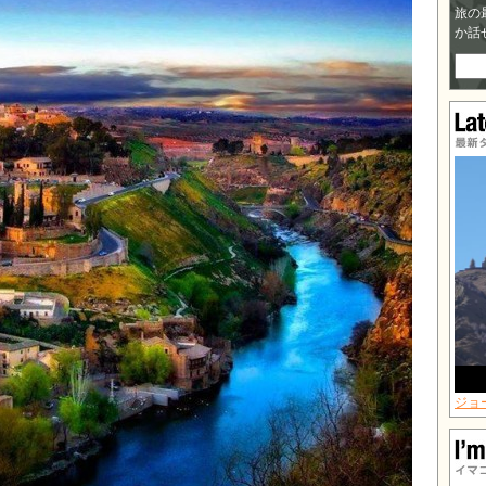
旅の
か話
最新
ジョ
イマ