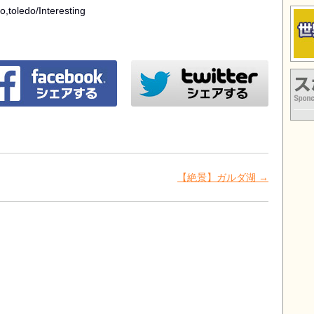
lo,toledo/Interesting
ookでシェア
twitterでシェア
スポ
【絶景】ガルダ湖
→