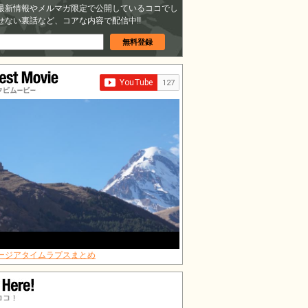
最新情報やメルマガ限定で公開しているココでし
せない裏話など、コアな内容で配信中!!
タビムービー
ージアタイムラプスまとめ
ココ！