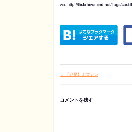
via: http://flickrhivemind.net/Tags/castil
はてなブックマークに追加
Faceb
Post navigation
←
【絶景】ポズナン
コメントを残す