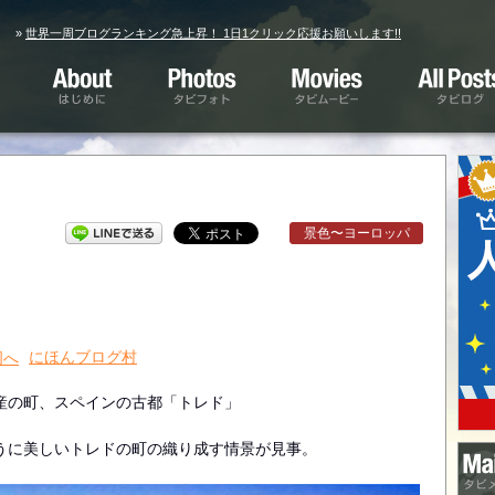
»
世界一周ブログランキング急上昇！ 1日1クリック応援お願いします!!
はじめに
タビフォト
タビムービー
タビログ
景色〜ヨーロッパ
にほんブログ村
産の町、スペインの古都「トレド」
うに美しいトレドの町の織り成す情景が見事。
タビ