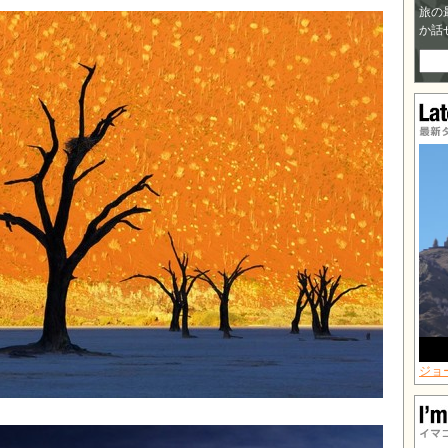
旅の
か話
最新
ジョ
イマ