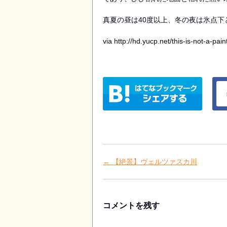
真夏の昼は40度以上、冬の夜は氷点
via http://hd.yucp.net/this-is-not-a-pa
はてなブックマークに追加
Faceb
Post navigation
←
【絶景】ヴェルツァスカ川
コメントを残す