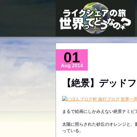
世界ライクシェアの旅 〜世界ってどうなの？〜
01
Aug 2014
【絶景】デッドフ
まるで絵画にしかみえない絶景ナミビ
太陽に照らされた砂丘のオレンジと、
っている。