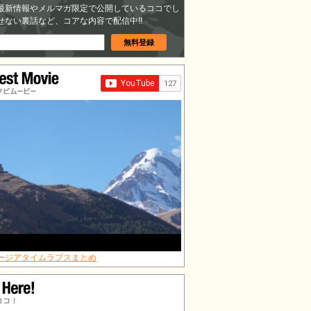
最新情報やメルマガ限定で公開しているココでし
せない裏話など、コアな内容で配信中!!
タビムービー
ージアタイムラプスまとめ
ココ！