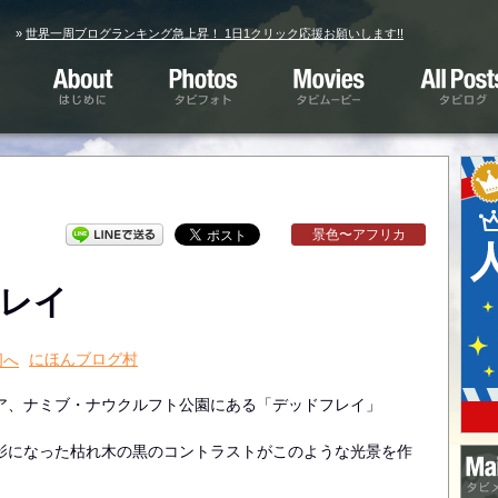
»
世界一周ブログランキング急上昇！ 1日1クリック応援お願いします!!
はじめに
タビフォト
タビムービー
タビログ
景色〜アフリカ
レイ
にほんブログ村
ア、ナミブ・ナウクルフト公園にある「デッドフレイ」
影になった枯れ木の黒のコントラストがこのような光景を作
タビ